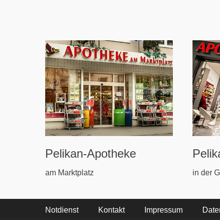
Pelikan-Apotheke
Peli
am Marktplatz
in der G
Footer-Menü
Weiter
Notdienst
Kontakt
Impressum
Date
zum