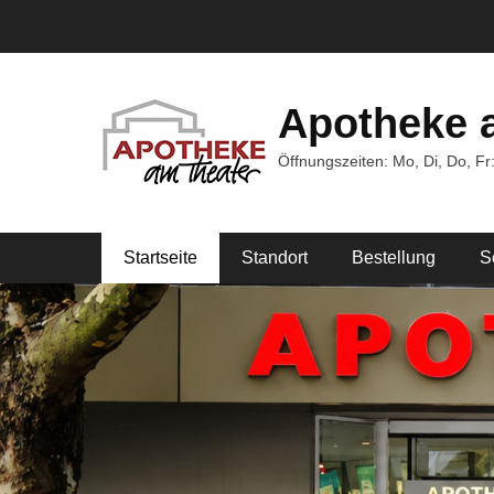
Apotheke 
Öffnungszeiten: Mo, Di, Do, Fr:
Hauptmenü
Weiter
Startseite
Standort
Bestellung
S
zum
Inhalt